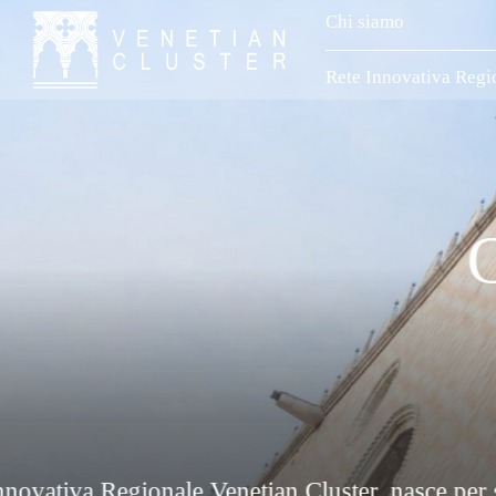
Chi siamo
Rete Innovativa Regi
e culturale il nostro territorio attraverso la fi