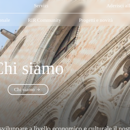
Servizi
Aderisci al
onale
RIR Community
Progetti e novità
R
liera
La Rete Innovativa Regionale Venetian 