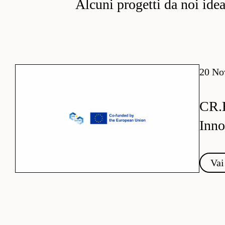
Alcuni progetti da noi ideati
20 No
CR.
Inno
Vai