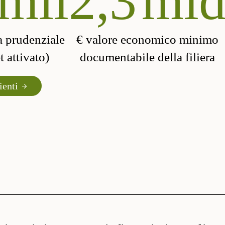
mil
2,3
ml
a prudenziale
€ valore economico minimo
 attivato)
documentabile della filiera
ienti