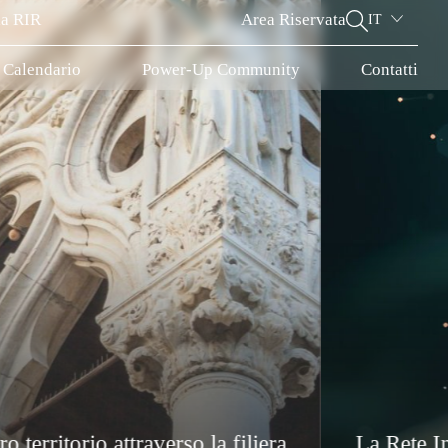
la RIR
Area Riservata
IT
Calendario
Power-Up Community
Contatti
ete Innovativa Re
Rete Innovativa Regionale
Cluster, nasce per sviluppare a livello economico 