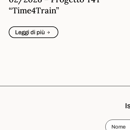
“Time4Train”
Leggi di più
I