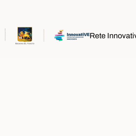
Rete Innovati
iamo
iamo