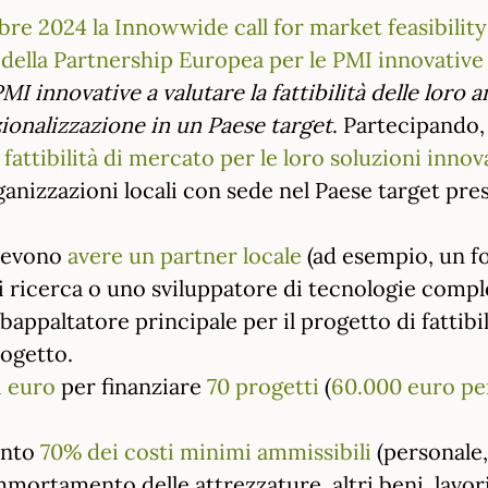
obre 2024 la Innowwide call for market feasibilit
ella Partnership Europea per le PMI innovative
PMI innovative a valutare la fattibilità delle loro
zionalizzazione in un Paese target
. Partecipando,
 fattibilità di mercato per le loro soluzioni inno
nizzazioni locali con sede nel Paese target pres
 devono
avere un partner locale
(ad esempio, un fo
di ricerca o uno sviluppatore di tecnologie comp
appaltatore principale per il progetto di fattib
rogetto.
i euro
per finanziare
70 progetti
(
60.000 euro pe
mento
70% dei costi minimi ammissibili
(personale,
mmortamento delle attrezzature, altri beni, lavori 