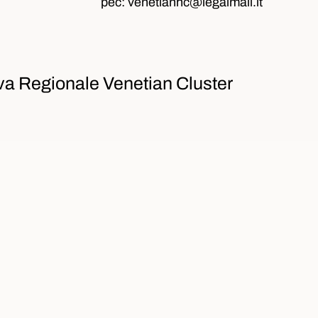
pec:
venetianhc@legalmail.it
va Regionale Venetian Cluster