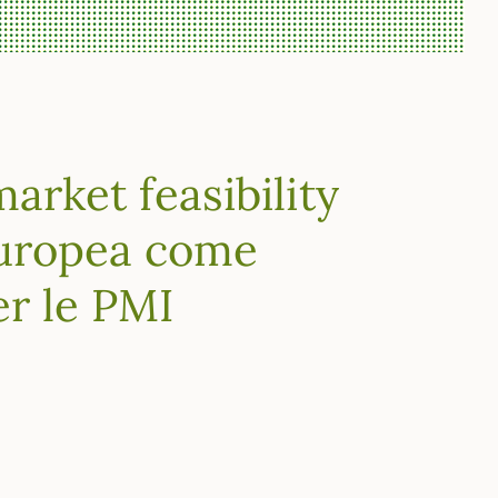
arket feasibility
Europea come
er le PMI