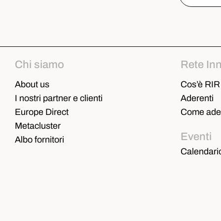
Chi siamo
Rete In
About us
Cos’è RIR
I nostri partner e clienti
Aderenti
Europe Direct
Come ader
Metacluster
Eventi
Albo fornitori
Calendari