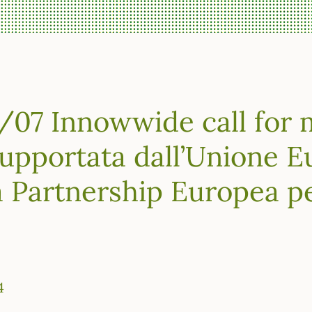
07 Innowwide call for m
 supportata dall’Unione 
a Partnership Europea p
4