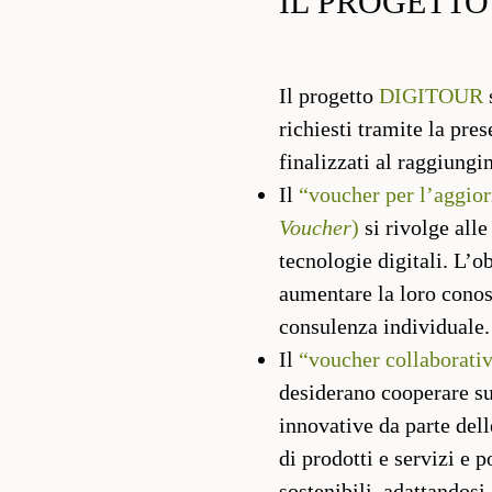
IL PROGETTO
Il progetto
DIGITOUR
richiesti tramite la pre
finalizzati al raggiungi
Il
“voucher per l’aggior
Voucher
)
si rivolge all
tecnologie digitali. L’o
aumentare la loro conosc
consulenza individuale.
Il
“voucher collaborativ
desiderano cooperare su
innovative da parte dell
di prodotti e servizi e
sostenibili, adattandosi