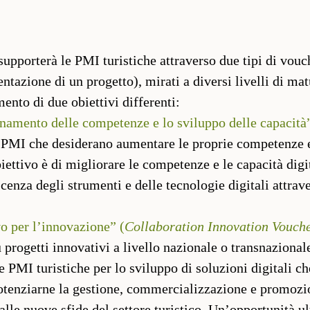
supporterà le PMI turistiche attraverso due tipi di vou
sentazione di un progetto), mirati a diversi livelli di ma
mento di due obiettivi differenti:
namento delle competenze e lo sviluppo delle capacità”
e PMI che desiderano aumentare le proprie competenze e
biettivo è di migliorare le competenze e le capacità digi
enza degli strumenti e delle tecnologie digitali attrave
o per l’innovazione” (
Collaboration Innovation Vouch
 progetti innovativi a livello nazionale o transnazional
e PMI turistiche per lo sviluppo di soluzioni digitali c
 potenziarne la gestione, commercializzazione e promoz
 alle nuove sfide del settore turistico. Un’opportunità ul